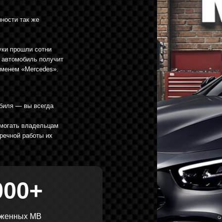
иль получит
Mercedes».
ы всегда
владельцам
аботы их
0+
х MB
CLA-класс
CLS-класс
E-класс