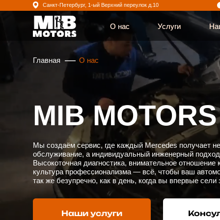
Санкт-Петербург, 1-ый Верхний переулок д.10
Будни: 
О нас
О нас
Услуги
Услуги
Наша кома
Наша кома
—
Главная
О нас
MIB MOTORS
Мы создаём сервис, где каждый Mercedes получает не просто
обслуживание, а индивидуальный инженерный подход.
Высокоточная диагностика, внимательное отношение к детал
культура профессионализма — всё, чтобы ваш автомобиль 
так же безупречно, как в день, когда вы впервые сели за руль
Наши услуги
Консультац