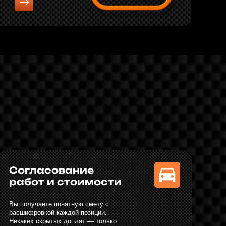
ование
и стоимости
понятную смету с
 каждой позиции.
ых доплат — только
честная стоимость.
 автомобиля и
ндации
ину, даём рекомендации по
 фиксируем работу в
торию автомобиля.
мости напоминаем о
гламентных ТО.