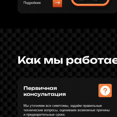
Первичная
консультация
Мы уточняем все симптомы, задаём правильные
технические вопросы, оцениваем возможные причины
и предварительные сроки.
При необходимости подскажем, как безопасно доехать
до сервиса.
Выполнение работ
Мастера со стажем 10+ лет выполняют
ремонт строго по регламенту Mercedes-Benz и
с использованием специализированного
инструмента. Вы можете наблюдать за
процессом, если хотите.