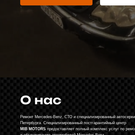
О нас
Ремонт Mercedes-Benz, СТО и специализированный автосервис на сев
Петербурга. Специализированный постгарантийный центр
MIB MOTORS
предоставляет полный комплекс услуг по ремонту
и обслуживанию автомобилей Mercedes-Benz.
Мы работаем исключительно с этой маркой и знаем её особенности та
глубоко, как инженеры, которые её создавали.
Опыт наших мастеров —
от 10 лет
, и за это время через их руки прош