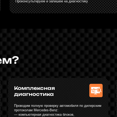
Комплексная
Соглас
диагностика
работ 
Проводим полную проверку автомобиля по дилерским
Вы получаете 
протоколам Mercedes-Benz:
расшифровкой
— компьютерная диагностика блоков,
Никаких скрыт
— проверка подвески, тормозов, электроники,
прозрачная и 
— анализ ошибок и параметров в реальном времени.
Это позволяет исключить лишние замены и точно
определить неисправность.
Контроль качества
Выдача
рекоме
После ремонта проводится повторная
проверка:
Передаём маш
— тестовые параметры блоков,
эксплуатации,
— визуальный контроль,
сервисную ис
— тест-драйв (при необходимости).
При необходи
Мы убеждаемся, что автомобиль работает
следующих ре
идеально.