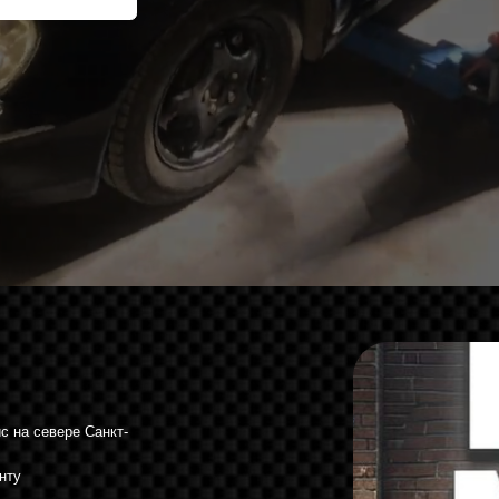
ере Санкт-
к же
ли сотни