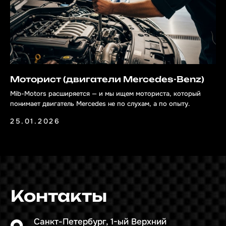
Записаться в MIB MOTORS
О нас
Моторист (двигатели Mercedes-Benz)
Наша команда
Mib-Motors расширяется — и мы ищем моториста, который
Отзывы
понимает двигатель Mercedes не по слухам, а по опыту.
Фотогалерея
25.01.2026
Вопросы и ответы
Ремонт блока управления
Замена масла и фильтров
Ремонт двигателя
Ремонт АКПП
Ремонт электроники